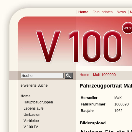
Home
Fotoupdates
News
M
Home
MaK 1000090
Fahrzeugportrait M
erweiterte Suche
Home
Hersteller
MaK
Hauptbaugruppen
Fabriknummer
1000090
Lebensläufe
Baujahr
1962
Umbauten
Verbleibe
Bilderupload
V 100 PA