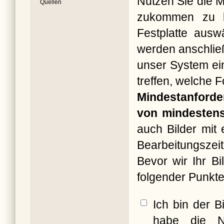
Nutzen Sie die M
Quellen
zukommen zu la
Festplatte ausw
werden anschließ
unser System ein
treffen, welche 
Mindestanforde
von mindestens
auch Bilder mit
Bearbeitungszeit
Bevor wir Ihr B
folgender Punkte
Ich bin der B
habe die N