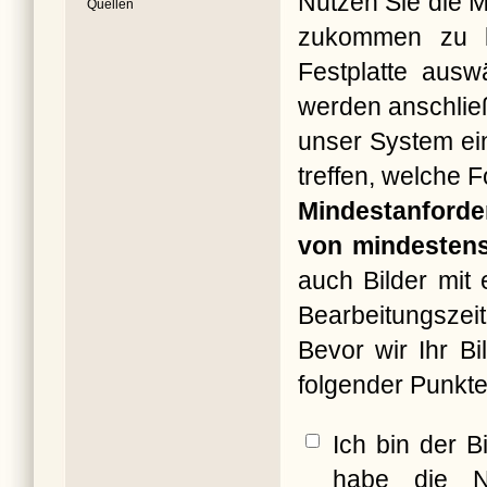
Nutzen Sie die M
Quellen
zukommen zu la
Festplatte ausw
werden anschließ
unser System ein
treffen, welche 
Mindestanforde
von mindestens
auch Bilder mit
Bearbeitungszeit
Bevor wir Ihr B
folgender Punkte
Ich bin der B
habe die N