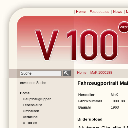
Home
Fotoupdates
News
M
Home
MaK 1000188
Fahrzeugportrait M
erweiterte Suche
Home
Hersteller
MaK
Hauptbaugruppen
Fabriknummer
1000188
Lebensläufe
Baujahr
1963
Umbauten
Verbleibe
Bilderupload
V 100 PA