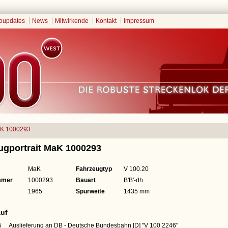
oupdates
News
Mitwirkende
Kontakt
Impressum
K 1000293
ugportrait MaK 1000293
MaK
Fahrzeugtyp
V 100.20
mmer
1000293
Bauart
B'B'-dh
1965
Spurweite
1435 mm
uf
5
Auslieferung an DB - Deutsche Bundesbahn [D]
"V 100 2246"