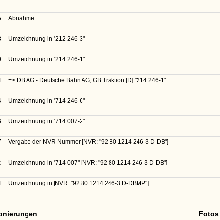
5
Abnahme
8
Umzeichnung in
"212 246-3"
0
Umzeichnung in
"214 246-1"
4
=> DB AG - Deutsche Bahn AG, GB Traktion [D]
"214 246-1"
4
Umzeichnung in
"714 246-6"
6
Umzeichnung in
"714 007-2"
7
Vergabe der NVR-Nummer
[NVR: "92 80 1214 246-3 D-DB"]
x
Umzeichnung in
"714 007"
[NVR: "92 80 1214 246-3 D-DB"]
4
Umzeichnung in
[NVR: "92 80 1214 246-3 D-DBMP"]
ionierungen
Fotos