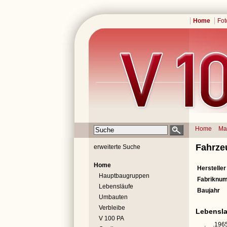
Home
Fot
Home
Ma
Fahrze
erweiterte Suche
Home
Hersteller
Hauptbaugruppen
Fabriknu
Lebensläufe
Baujahr
Umbauten
Verbleibe
Lebensla
V 100 PA
__.__.196