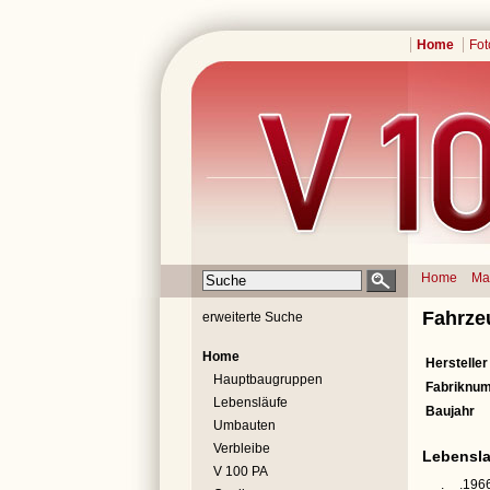
Home
Fot
Home
Ma
Fahrze
erweiterte Suche
Home
Hersteller
Hauptbaugruppen
Fabriknu
Lebensläufe
Baujahr
Umbauten
Verbleibe
Lebensla
V 100 PA
__.__.196