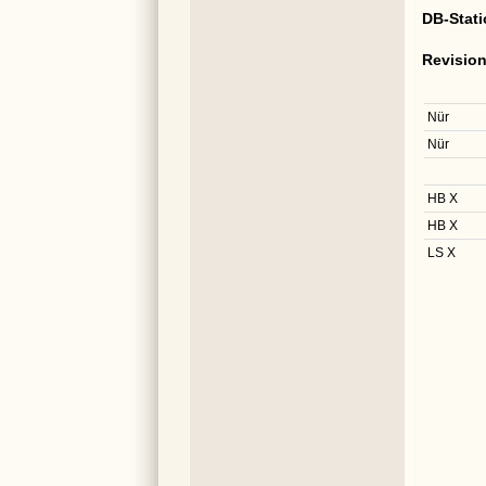
DB-Stat
Revisio
Nür
Nür
HB X
HB X
LS X