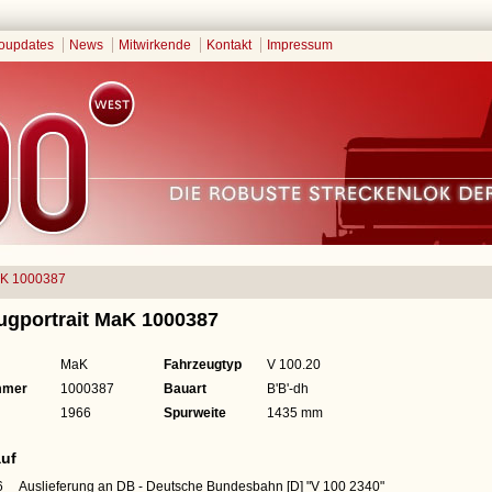
oupdates
News
Mitwirkende
Kontakt
Impressum
K 1000387
ugportrait MaK 1000387
MaK
Fahrzeugtyp
V 100.20
mmer
1000387
Bauart
B'B'-dh
1966
Spurweite
1435 mm
uf
6
Auslieferung an DB - Deutsche Bundesbahn [D]
"V 100 2340"