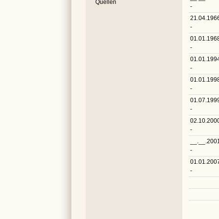
Quellen
-
21.04.196
-
01.01.196
-
01.01.199
-
01.01.199
-
01.07.199
-
02.10.200
-
__.__.200
-
01.01.200
-