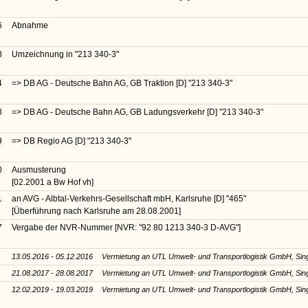
6
Abnahme
8
Umzeichnung in
"213 340-3"
4
=> DB AG - Deutsche Bahn AG, GB Traktion [D]
"213 340-3"
8
=> DB AG - Deutsche Bahn AG, GB Ladungsverkehr [D]
"213 340-3"
9
=> DB Regio AG [D]
"213 340-3"
0
Ausmusterung
[02.2001 a Bw Hof vh]
1
an AVG - Albtal-Verkehrs-Gesellschaft mbH, Karlsruhe [D]
"465"
[Überführung nach Karlsruhe am 28.08.2001]
7
Vergabe der NVR-Nummer
[NVR: "92 80 1213 340-3 D-AVG"]
13.05.2016 - 05.12.2016
Vermietung an UTL Umwelt- und Transportlogistik GmbH, Sing
21.08.2017 - 28.08.2017
Vermietung an UTL Umwelt- und Transportlogistik GmbH, Sing
12.02.2019 - 19.03.2019
Vermietung an UTL Umwelt- und Transportlogistik GmbH, Sing