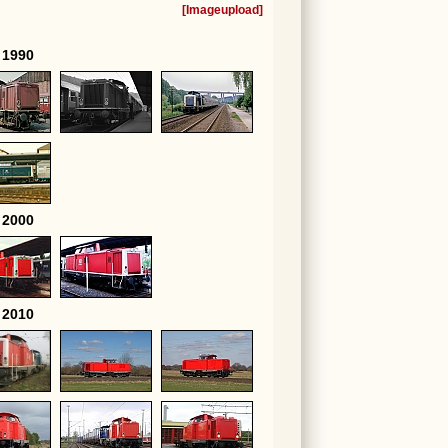
[
Imageupload
]
 1990
 2000
 2010