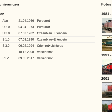
ionierungen
Fotos
nen
1981 -
Abn
21.04.1966
Purpurrot
U 2.0
04.04.1973
Purpurrot
U 3.0
07.03.1982
Ozeanblau+Elfenbein
B 1.0
07.03.1990
Ozeanblau+Elfenbein
B 3.0
06.02.1994
Orientrot+Lichtgrau
18.12.2008
Verkehrsrot
1991 -
REV
09.05.2017
Verkehrsrot
2001 -