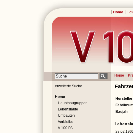
Home
Fot
Home
Kr
Fahrze
erweiterte Suche
Home
Hersteller
Hauptbaugruppen
Fabriknu
Lebensläufe
Baujahr
Umbauten
Verbleibe
Lebensla
V 100 PA
28.02.196