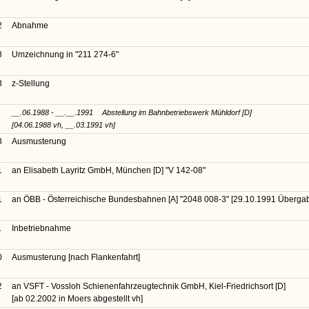
2
Abnahme
8
Umzeichnung in
"211 274-6"
8
z-Stellung
__.06.1988 - __.__.1991
Abstellung im Bahnbetriebswerk Mühldorf [D]
[04.06.1988 vh, __.03.1991 vh]
8
Ausmusterung
1
an Elisabeth Layritz GmbH, München [D]
"V 142-08"
1
an ÖBB - Österreichische Bundesbahnen [A]
"2048 008-3"
[29.10.1991 Überga
1
Inbetriebnahme
0
Ausmusterung [nach Flankenfahrt]
2
an VSFT - Vossloh Schienenfahrzeugtechnik GmbH, Kiel-Friedrichsort [D]
[ab 02.2002 in Moers abgestellt vh]