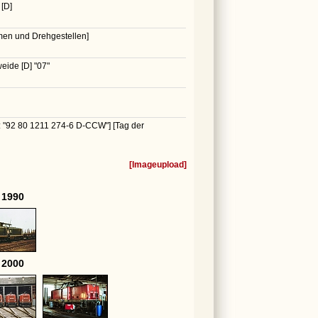
[D]
en und Drehgestellen]
weide [D]
"07"
 "92 80 1211 274-6 D-CCW"]
[Tag der
[
Imageupload
]
 1990
 2000