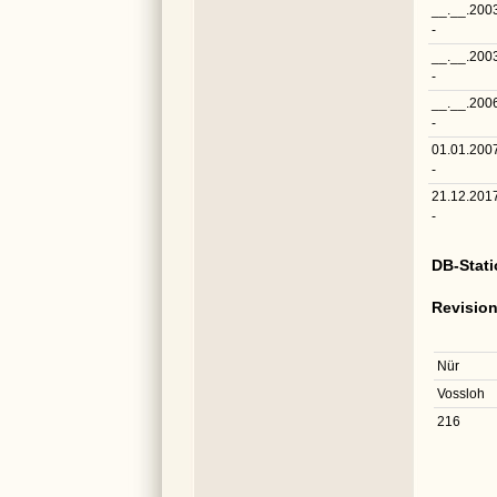
__.__.200
-
__.__.200
-
__.__.200
-
01.01.200
-
21.12.201
-
DB-Stat
Revisio
Nür
Vossloh
216