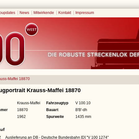
oupdates
News
Mitwirkende
Kontakt
Impressum
auss-Maffei 18870
ugportrait Krauss-Maffei 18870
Krauss-Maffei
Fahrzeugtyp
V 100.10
mmer
18870
Bauart
B'B'-dh
1962
Spurweite
1435 mm
uf
2
Auslieferung an DB - Deutsche Bundesbahn [D]
"V 100 1274"