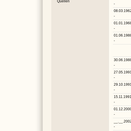
Quellen
-
08.03.196
-
01.01.196
-
01.06.198
-
30.06.198
-
27.05.199
-
29.10.199
-
15.11.199
-
01.12.200
-
__.__.200
-