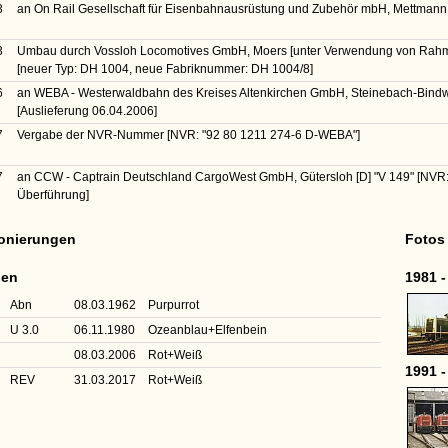
3
an On Rail Gesellschaft für Eisenbahnausrüstung und Zubehör mbH, Mettmann 
3
Umbau durch Vossloh Locomotives GmbH, Moers [unter Verwendung von Rahm
[neuer Typ: DH 1004, neue Fabriknummer: DH 1004/8]
6
an WEBA - Westerwaldbahn des Kreises Altenkirchen GmbH, Steinebach-Bind
[Auslieferung 06.04.2006]
7
Vergabe der NVR-Nummer
[NVR: "92 80 1211 274-6 D-WEBA"]
7
an CCW - Captrain Deutschland CargoWest GmbH, Gütersloh [D]
"V 149"
[NVR:
Überführung]
ionierungen
Fotos
nen
1981 -
Abn
08.03.1962
Purpurrot
U 3.0
06.11.1980
Ozeanblau+Elfenbein
08.03.2006
Rot+Weiß
1991 -
REV
31.03.2017
Rot+Weiß