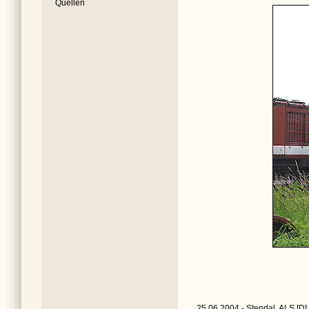
Quellen
25.06.2004 - Stendal, ALS [D]