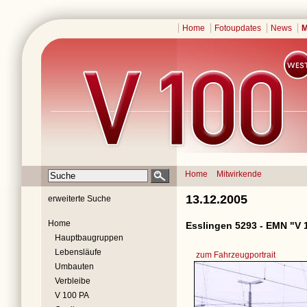
Home
Fotoupdates
News
M
Home
Mitwirkende
13.12.2005
erweiterte Suche
Home
Esslingen 5293 - EMN "V 
Hauptbaugruppen
Lebensläufe
zum Fahrzeugportrait
Umbauten
Verbleibe
V 100 PA