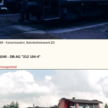
88 - Kaiserslautern, Bahnbetriebswerk [D]
240 - DB AG "212 104-4"
zeugportrait