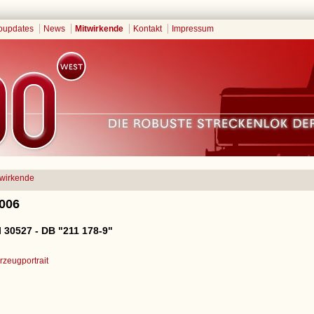
oupdates
News
Mitwirkende
Kontakt
Impressum
twirkende
2006
 30527 - DB "211 178-9"
zeugportrait