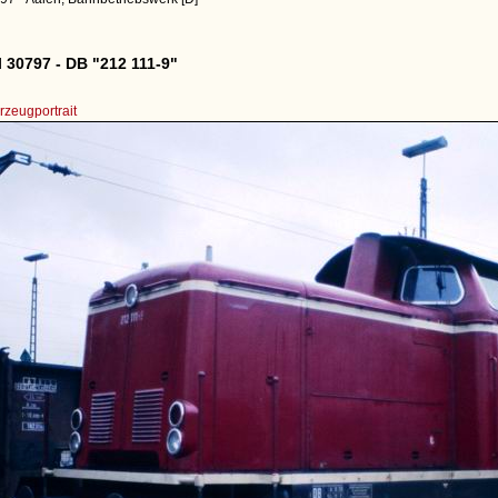
 30797 - DB "212 111-9"
zeugportrait