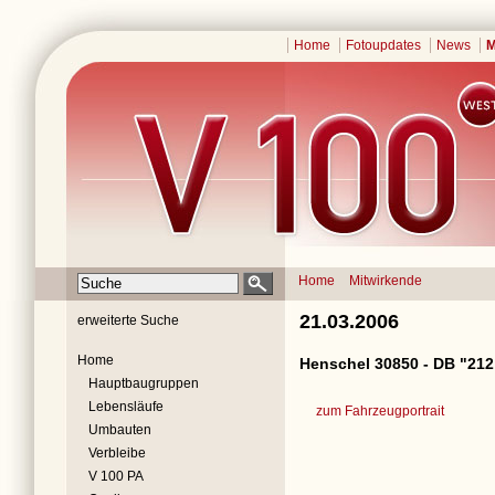
Home
Fotoupdates
News
M
Home
Mitwirkende
21.03.2006
erweiterte Suche
Home
Henschel 30850 - DB "212
Hauptbaugruppen
Lebensläufe
zum Fahrzeugportrait
Umbauten
Verbleibe
V 100 PA