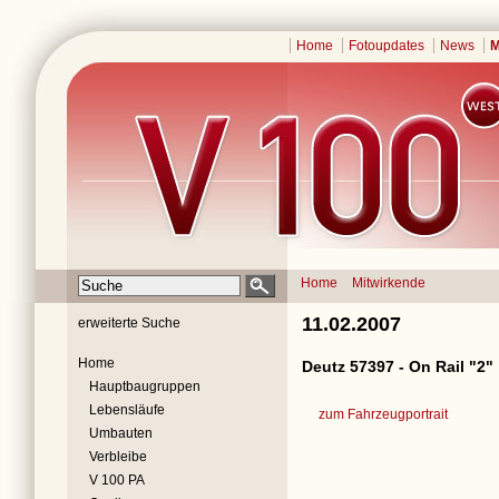
Home
Fotoupdates
News
M
Home
Mitwirkende
11.02.2007
erweiterte Suche
Home
Deutz 57397 - On Rail "2"
Hauptbaugruppen
Lebensläufe
zum Fahrzeugportrait
Umbauten
Verbleibe
V 100 PA