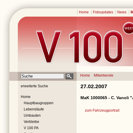
Home
Fotoupdates
News
M
Home
Mitwirkende
27.02.2007
erweiterte Suche
Home
MaK 1000065 - C. Vanoli 
Hauptbaugruppen
Lebensläufe
zum Fahrzeugportrait
Umbauten
Verbleibe
V 100 PA