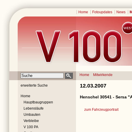
Home
Fotoupdates
News
M
Home
Mitwirkende
12.03.2007
erweiterte Suche
Home
Henschel 30541 - Sersa "
Hauptbaugruppen
Lebensläufe
zum Fahrzeugportrait
Umbauten
Verbleibe
V 100 PA