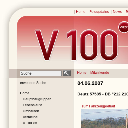
Home
Fotoupdates
News
M
Home
Mitwirkende
04.06.2007
erweiterte Suche
Home
Deutz 57585 - DB "212 21
Hauptbaugruppen
Lebensläufe
zum Fahrzeugportrait
Umbauten
Verbleibe
V 100 PA