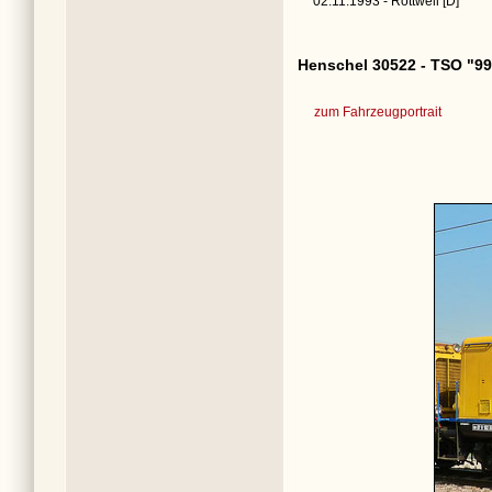
02.11.1993 - Rottweil [D]
Henschel 30522 - TSO "99
zum Fahrzeugportrait