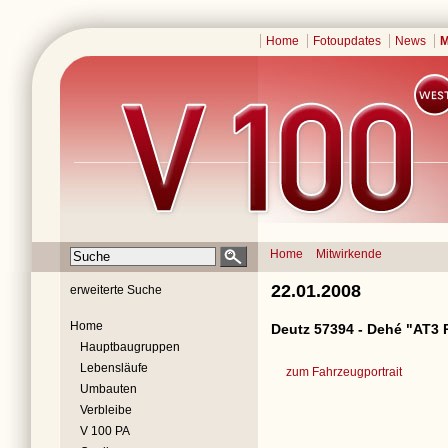
Home
Fotoupdates
News
M
Home
Mitwirkende
22.01.2008
erweiterte Suche
Home
Deutz 57394 - Dehé "AT3 
Hauptbaugruppen
Lebensläufe
zum Fahrzeugportrait
Umbauten
Verbleibe
V 100 PA