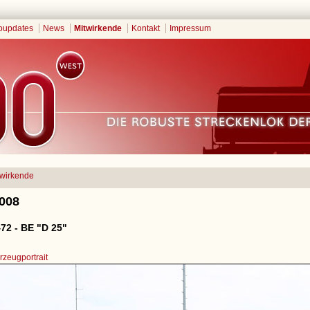
oupdates
News
Mitwirkende
Kontakt
Impressum
twirkende
2008
72 - BE "D 25"
zeugportrait