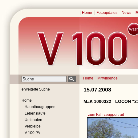
Home
Fotoupdates
News
M
Home
Mitwirkende
15.07.2008
erweiterte Suche
Home
MaK 1000322 - LOCON "2
Hauptbaugruppen
Lebensläufe
zum Fahrzeugportrait
Umbauten
Verbleibe
V 100 PA