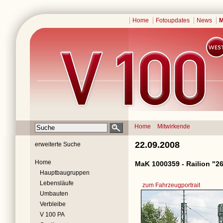
Home
Fotoupdates
News
M
Home
Mitwirkende
22.09.2008
erweiterte Suche
Home
MaK 1000359 - Railion "2
Hauptbaugruppen
Lebensläufe
zum Fahrzeugportrait
Umbauten
Verbleibe
V 100 PA