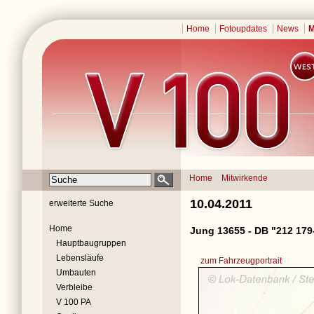
Home
Fotoupdates
News
M
Home
Mitwirkende
10.04.2011
erweiterte Suche
Home
Jung 13655 - DB "212 179
Hauptbaugruppen
Lebensläufe
zum Fahrzeugportrait
Umbauten
Verbleibe
V 100 PA