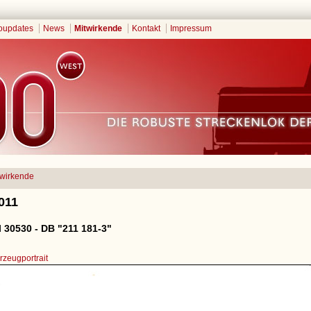
oupdates
News
Mitwirkende
Kontakt
Impressum
twirkende
011
 30530 - DB "211 181-3"
zeugportrait