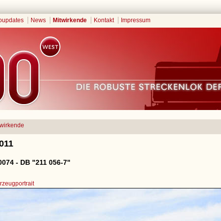
oupdates
News
Mitwirkende
Kontakt
Impressum
twirkende
2011
074 - DB "211 056-7"
zeugportrait