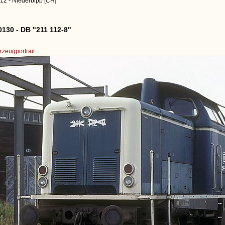
12 - Niederbipp [CH]
130 - DB "211 112-8"
zeugportrait