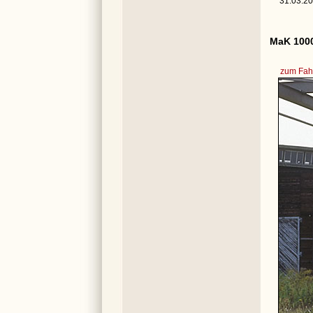
31.03.20
MaK 1000
zum Fahr