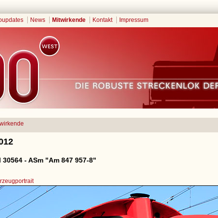
oupdates
News
Mitwirkende
Kontakt
Impressum
twirkende
2012
 30564 - ASm "Am 847 957-8"
zeugportrait