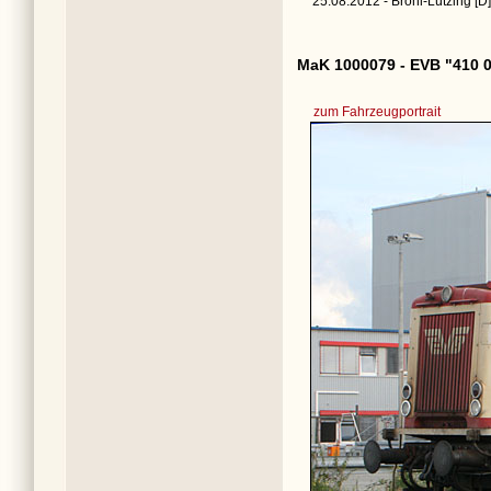
25.08.2012 - Brohl-Lützing [D]
MaK 1000079 - EVB "410 
zum Fahrzeugportrait