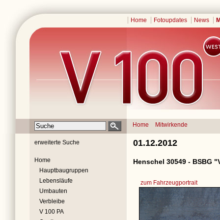
Home
Fotoupdates
News
M
Home
Mitwirkende
01.12.2012
erweiterte Suche
Home
Henschel 30549 - BSBG "
Hauptbaugruppen
Lebensläufe
zum Fahrzeugportrait
Umbauten
Verbleibe
V 100 PA