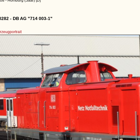
08 - Homburg (Saar) [D]
282 - DB AG "714 003-1"
zeugportrait