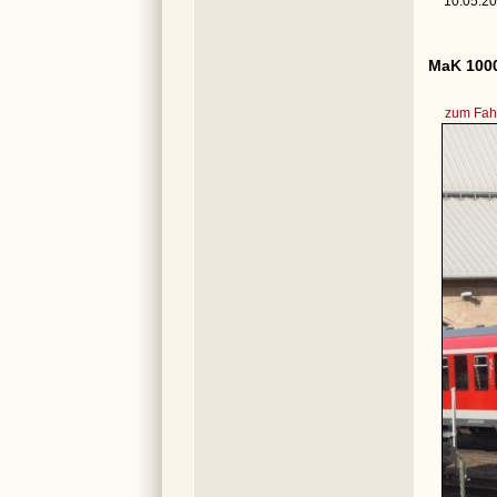
10.05.20
MaK 1000
zum Fahr