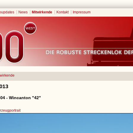
oupdates
News
Mitwirkende
Kontakt
Impressum
twirkende
2013
04 - Wincanton "42"
zeugportrait