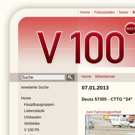
Home
Fotoupdates
News
M
Home
Mitwirkende
07.01.2013
erweiterte Suche
Home
Deutz 57355 - CTTG "24"
Hauptbaugruppen
Lebensläufe
zum Fahrzeugportrait
Umbauten
Verbleibe
V 100 PA