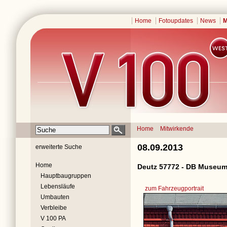
Home
Fotoupdates
News
M
Home
Mitwirkende
08.09.2013
erweiterte Suche
Home
Deutz 57772 - DB Museum
Hauptbaugruppen
Lebensläufe
zum Fahrzeugportrait
Umbauten
Verbleibe
V 100 PA