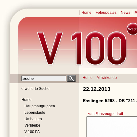
Home
Fotoupdates
News
M
Home
Mitwirkende
22.12.2013
erweiterte Suche
Home
Esslingen 5298 - DB "211 
Hauptbaugruppen
Lebensläufe
zum Fahrzeugportrait
Umbauten
Verbleibe
V 100 PA