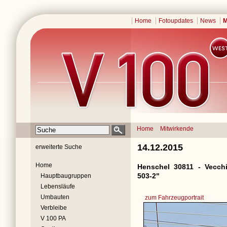
Home
Fotoupdates
News
M
Home
Mitwirkende
14.12.2015
erweiterte Suche
Home
Henschel 30811 - Vecchi
503-2"
Hauptbaugruppen
Lebensläufe
Umbauten
zum Fahrzeugportrait
Verbleibe
V 100 PA