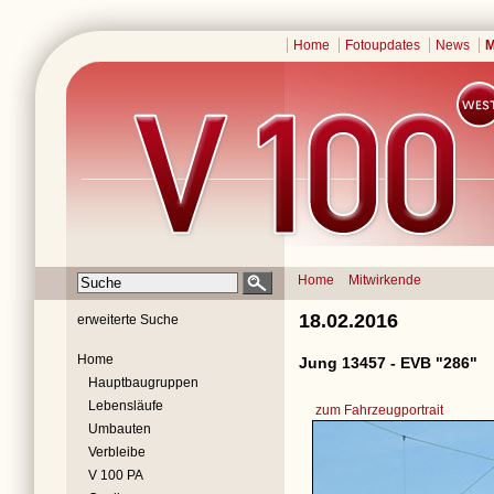
Home
Fotoupdates
News
M
Home
Mitwirkende
18.02.2016
erweiterte Suche
Home
Jung 13457 - EVB "286"
Hauptbaugruppen
Lebensläufe
zum Fahrzeugportrait
Umbauten
Verbleibe
V 100 PA