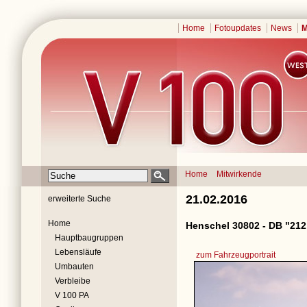
Home
Fotoupdates
News
M
Home
Mitwirkende
21.02.2016
erweiterte Suche
Home
Henschel 30802 - DB "212
Hauptbaugruppen
Lebensläufe
zum Fahrzeugportrait
Umbauten
Verbleibe
V 100 PA