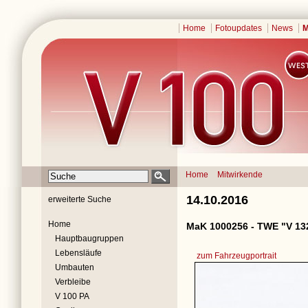
Home
Fotoupdates
News
M
Home
Mitwirkende
14.10.2016
erweiterte Suche
Home
MaK 1000256 - TWE "V 13
Hauptbaugruppen
Lebensläufe
zum Fahrzeugportrait
Umbauten
Verbleibe
V 100 PA