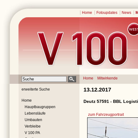
Home
Fotoupdates
News
M
Home
Mitwirkende
13.12.2017
erweiterte Suche
Home
Deutz 57591 - BBL Logist
Hauptbaugruppen
Lebensläufe
zum Fahrzeugportrait
Umbauten
Verbleibe
V 100 PA