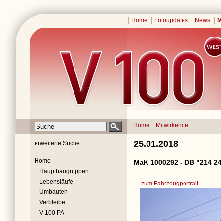
Home
Fotoupdates
News
M
Home
Mitwirkende
25.01.2018
erweiterte Suche
Home
MaK 1000292 - DB "214 24
Hauptbaugruppen
Lebensläufe
zum Fahrzeugportrait
Umbauten
Verbleibe
V 100 PA