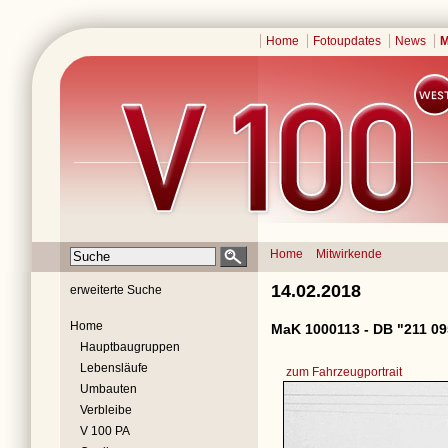
Home
Fotoupdates
News
M
Home
Mitwirkende
14.02.2018
erweiterte Suche
Home
MaK 1000113 - DB "211 09
Hauptbaugruppen
Lebensläufe
zum Fahrzeugportrait
Umbauten
Verbleibe
V 100 PA