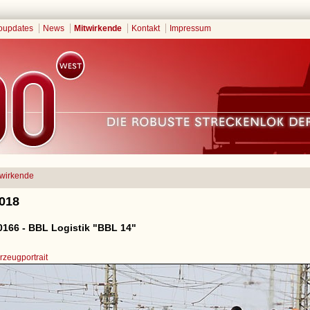
oupdates
News
Mitwirkende
Kontakt
Impressum
twirkende
2018
166 - BBL Logistik "BBL 14"
zeugportrait