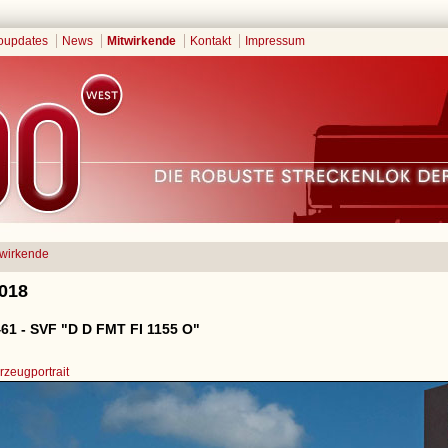
oupdates
News
Mitwirkende
Kontakt
Impressum
twirkende
2018
61 - SVF "D D FMT FI 1155 O"
zeugportrait