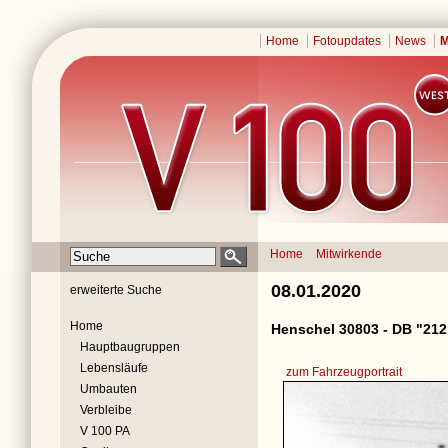
Home
Fotoupdates
News
M
Home
Mitwirkende
08.01.2020
erweiterte Suche
Home
Henschel 30803 - DB "212
Hauptbaugruppen
Lebensläufe
zum Fahrzeugportrait
Umbauten
Verbleibe
V 100 PA