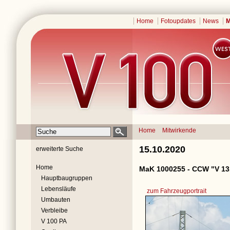
Home
Fotoupdates
News
M
Home
Mitwirkende
15.10.2020
erweiterte Suche
Home
MaK 1000255 - CCW "V 13
Hauptbaugruppen
Lebensläufe
zum Fahrzeugportrait
Umbauten
Verbleibe
V 100 PA