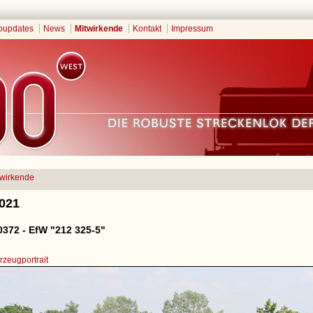
oupdates
News
Mitwirkende
Kontakt
Impressum
twirkende
2021
372 - EfW "212 325-5"
zeugportrait