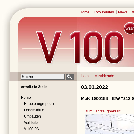
Home
Fotoupdates
News
M
Home
Mitwirkende
03.01.2022
erweiterte Suche
Home
MaK 1000188 - EfW "212 0
Hauptbaugruppen
Lebensläufe
zum Fahrzeugportrait
Umbauten
Verbleibe
V 100 PA