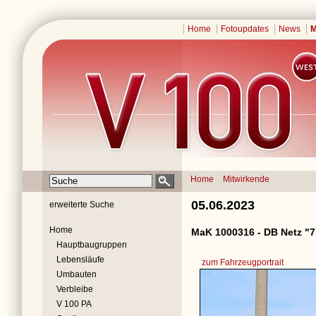
Home
Fotoupdates
News
M
Home
Mitwirkende
05.06.2023
erweiterte Suche
Home
MaK 1000316 - DB Netz "7
Hauptbaugruppen
Lebensläufe
zum Fahrzeugportrait
Umbauten
Verbleibe
V 100 PA