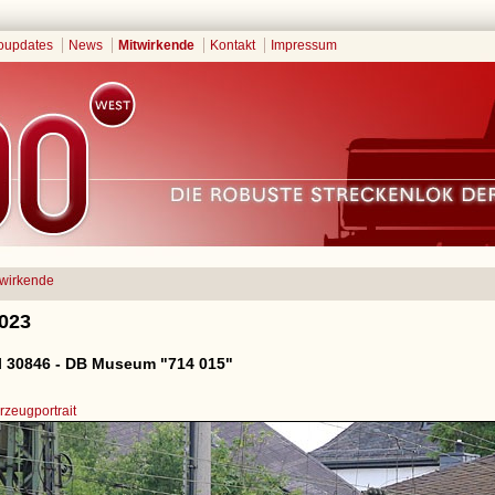
oupdates
News
Mitwirkende
Kontakt
Impressum
twirkende
2023
 30846 - DB Museum "714 015"
zeugportrait