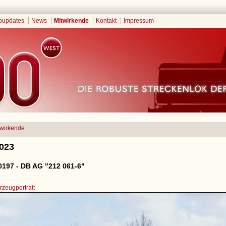
oupdates
News
Mitwirkende
Kontakt
Impressum
twirkende
2023
197 - DB AG "212 061-6"
zeugportrait