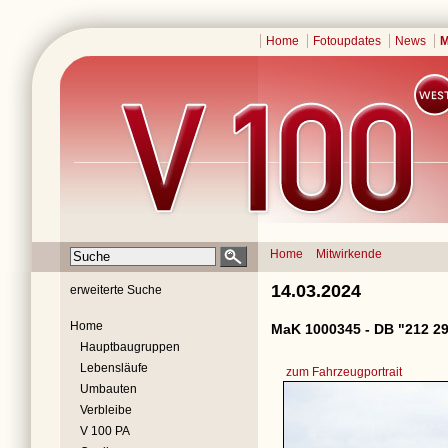
Home
Fotoupdates
News
M
Home
Mitwirkende
14.03.2024
erweiterte Suche
Home
MaK 1000345 - DB "212 29
Hauptbaugruppen
Lebensläufe
zum Fahrzeugportrait
Umbauten
Verbleibe
V 100 PA