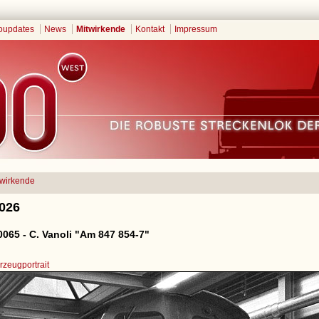
oupdates
News
Mitwirkende
Kontakt
Impressum
twirkende
2026
065 - C. Vanoli "Am 847 854-7"
zeugportrait