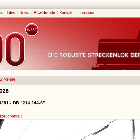
oupdates
News
Mitwirkende
Kontakt
Impressum
twirkende
2026
291 - DB "214 244-6"
zeugportrait