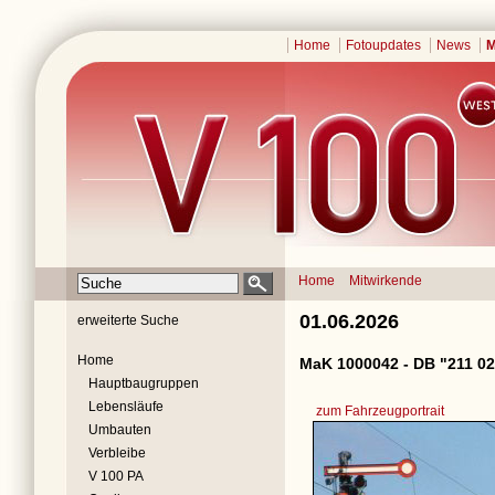
Home
Fotoupdates
News
M
Home
Mitwirkende
01.06.2026
erweiterte Suche
Home
MaK 1000042 - DB "211 02
Hauptbaugruppen
Lebensläufe
zum Fahrzeugportrait
Umbauten
Verbleibe
V 100 PA