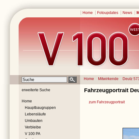
Home
Fotoupdates
News
M
Home
Mitwirkende
Deutz 57
Fahrzeugportrait Deu
erweiterte Suche
Home
zum Fahrzeugportrait
Hauptbaugruppen
Lebensläufe
Umbauten
Verbleibe
V 100 PA