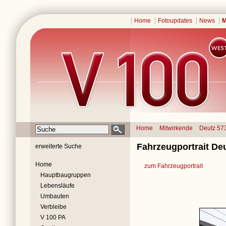
Home
Fotoupdates
News
M
Home
Mitwirkende
Deutz 57
Fahrzeugportrait Deu
erweiterte Suche
Home
zum Fahrzeugportrait
Hauptbaugruppen
Lebensläufe
Umbauten
Verbleibe
V 100 PA