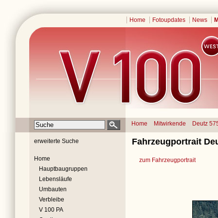
Home
Fotoupdates
News
M
Home
Mitwirkende
Deutz 57
Fahrzeugportrait Deu
erweiterte Suche
Home
zum Fahrzeugportrait
Hauptbaugruppen
Lebensläufe
Umbauten
Verbleibe
V 100 PA