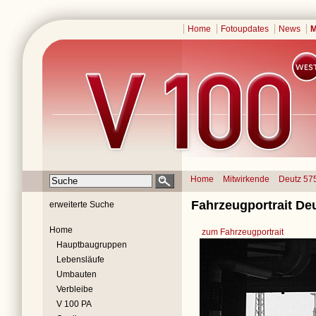
Home
Fotoupdates
News
M
Home
Mitwirkende
Deutz 57
Fahrzeugportrait Deu
erweiterte Suche
Home
zum Fahrzeugportrait
Hauptbaugruppen
Lebensläufe
Umbauten
Verbleibe
V 100 PA